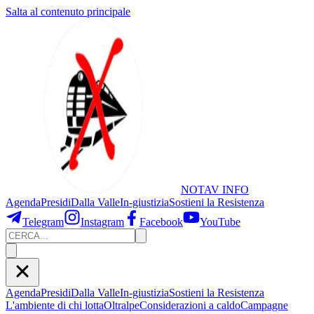
Salta al contenuto principale
NOTAV
INFO
Agenda
Presidi
Dalla Valle
In-giustizia
Sostieni
la Resistenza
Telegram
Instagram
Facebook
YouTube
Agenda
Presidi
Dalla Valle
In-giustizia
Sostieni la Resistenza
L'ambiente di chi lotta
Oltralpe
Considerazioni a caldo
Campagne