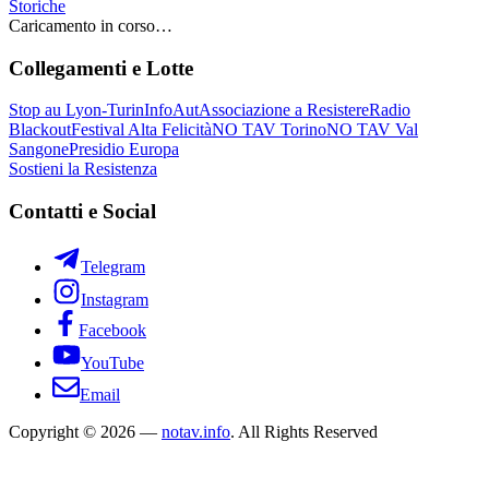
Storiche
Caricamento in corso…
Collegamenti e Lotte
Stop au Lyon-Turin
InfoAut
Associazione a Resistere
Radio
Blackout
Festival Alta Felicità
NO TAV Torino
NO TAV Val
Sangone
Presidio Europa
Sostieni la Resistenza
Contatti e Social
Telegram
Instagram
Facebook
YouTube
Email
Copyright © 2026 —
notav.info
. All Rights Reserved