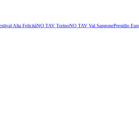
estival Alta Felicità
NO TAV Torino
NO TAV Val Sangone
Presidio Eur