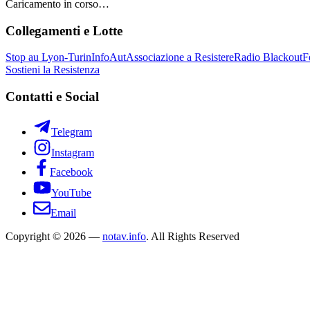
Caricamento in corso…
Collegamenti e Lotte
Stop au Lyon-Turin
InfoAut
Associazione a Resistere
Radio Blackout
F
Sostieni la Resistenza
Contatti e Social
Telegram
Instagram
Facebook
YouTube
Email
Copyright © 2026 —
notav.info
. All Rights Reserved