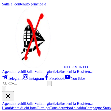
Salta al contenuto principale
NOTAV
INFO
Agenda
Presidi
Dalla Valle
In-giustizia
Sostieni
la Resistenza
Telegram
Instagram
Facebook
YouTube
Agenda
Presidi
Dalla Valle
In-giustizia
Sostieni la Resistenza
L'ambiente di chi lotta
Oltralpe
Considerazioni a caldo
Campagne Stori