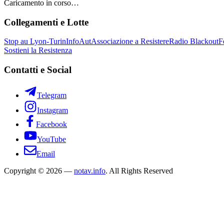
Caricamento in corso…
Collegamenti e Lotte
Stop au Lyon-Turin
InfoAut
Associazione a Resistere
Radio Blackout
F
Sostieni la Resistenza
Contatti e Social
Telegram
Instagram
Facebook
YouTube
Email
Copyright © 2026 —
notav.info
. All Rights Reserved