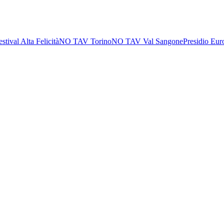
estival Alta Felicità
NO TAV Torino
NO TAV Val Sangone
Presidio Eur