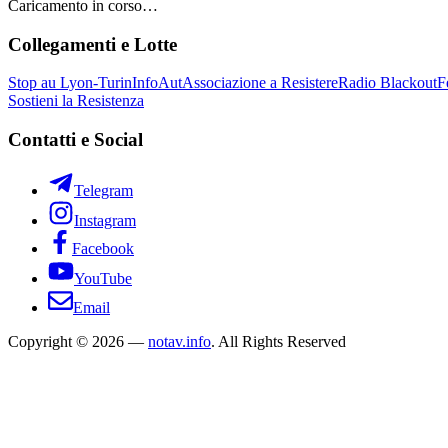
Caricamento in corso…
Collegamenti e Lotte
Stop au Lyon-Turin
InfoAut
Associazione a Resistere
Radio Blackout
F
Sostieni la Resistenza
Contatti e Social
Telegram
Instagram
Facebook
YouTube
Email
Copyright © 2026 —
notav.info
. All Rights Reserved