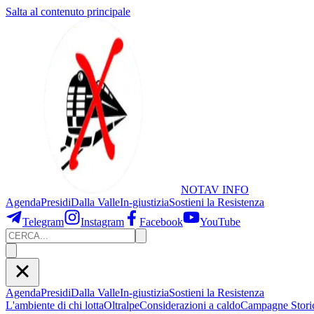
Salta al contenuto principale
NOTAV
INFO
Agenda
Presidi
Dalla Valle
In-giustizia
Sostieni
la Resistenza
Telegram
Instagram
Facebook
YouTube
Agenda
Presidi
Dalla Valle
In-giustizia
Sostieni la Resistenza
L'ambiente di chi lotta
Oltralpe
Considerazioni a caldo
Campagne Stori