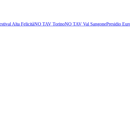
estival Alta Felicità
NO TAV Torino
NO TAV Val Sangone
Presidio Eur