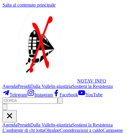
Salta al contenuto principale
NOTAV
INFO
Agenda
Presidi
Dalla Valle
In-giustizia
Sostieni
la Resistenza
Telegram
Instagram
Facebook
YouTube
Agenda
Presidi
Dalla Valle
In-giustizia
Sostieni la Resistenza
L'ambiente di chi lotta
Oltralpe
Considerazioni a caldo
Campagne