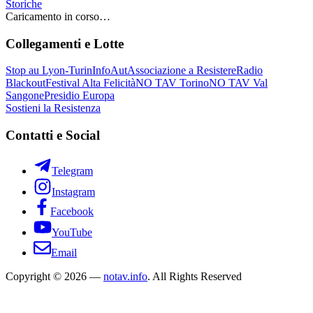
Storiche
Caricamento in corso…
Collegamenti e Lotte
Stop au Lyon-Turin
InfoAut
Associazione a Resistere
Radio
Blackout
Festival Alta Felicità
NO TAV Torino
NO TAV Val
Sangone
Presidio Europa
Sostieni la Resistenza
Contatti e Social
Telegram
Instagram
Facebook
YouTube
Email
Copyright © 2026 —
notav.info
. All Rights Reserved