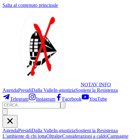
Salta al contenuto principale
NOTAV
INFO
Agenda
Presidi
Dalla Valle
In-giustizia
Sostieni
la Resistenza
Telegram
Instagram
Facebook
YouTube
Agenda
Presidi
Dalla Valle
In-giustizia
Sostieni la Resistenza
L'ambiente di chi lotta
Oltralpe
Considerazioni a caldo
Campagne