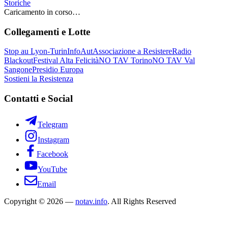
Storiche
Caricamento in corso…
Collegamenti e Lotte
Stop au Lyon-Turin
InfoAut
Associazione a Resistere
Radio
Blackout
Festival Alta Felicità
NO TAV Torino
NO TAV Val
Sangone
Presidio Europa
Sostieni la Resistenza
Contatti e Social
Telegram
Instagram
Facebook
YouTube
Email
Copyright © 2026 —
notav.info
. All Rights Reserved