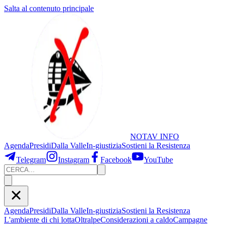
Salta al contenuto principale
NOTAV
INFO
Agenda
Presidi
Dalla Valle
In-giustizia
Sostieni
la Resistenza
Telegram
Instagram
Facebook
YouTube
Agenda
Presidi
Dalla Valle
In-giustizia
Sostieni la Resistenza
L'ambiente di chi lotta
Oltralpe
Considerazioni a caldo
Campagne