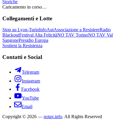
Storiche
Caricamento in corso…
Collegamenti e Lotte
Stop au Lyon-Turin
InfoAut
Associazione a Resistere
Radio
Blackout
Festival Alta Felicità
NO TAV Torino
NO TAV Val
Sangone
Presidio Europa
Sostieni la Resistenza
Contatti e Social
Telegram
Instagram
Facebook
YouTube
Email
Copyright © 2026 —
notav.info
. All Rights Reserved