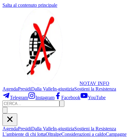
Salta al contenuto principale
NOTAV
INFO
Agenda
Presidi
Dalla Valle
In-giustizia
Sostieni
la Resistenza
Telegram
Instagram
Facebook
YouTube
Agenda
Presidi
Dalla Valle
In-giustizia
Sostieni la Resistenza
L'ambiente di chi lotta
Oltralpe
Considerazioni a caldo
Campagne