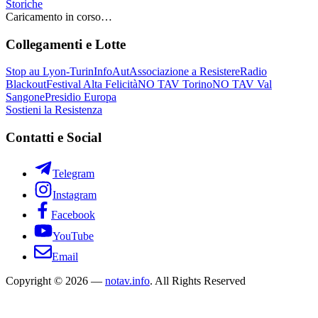
Storiche
Caricamento in corso…
Collegamenti e Lotte
Stop au Lyon-Turin
InfoAut
Associazione a Resistere
Radio
Blackout
Festival Alta Felicità
NO TAV Torino
NO TAV Val
Sangone
Presidio Europa
Sostieni la Resistenza
Contatti e Social
Telegram
Instagram
Facebook
YouTube
Email
Copyright © 2026 —
notav.info
. All Rights Reserved