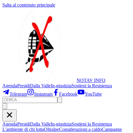
Salta al contenuto principale
NOTAV
INFO
Agenda
Presidi
Dalla Valle
In-giustizia
Sostieni
la Resistenza
Telegram
Instagram
Facebook
YouTube
Agenda
Presidi
Dalla Valle
In-giustizia
Sostieni la Resistenza
L'ambiente di chi lotta
Oltralpe
Considerazioni a caldo
Campagne