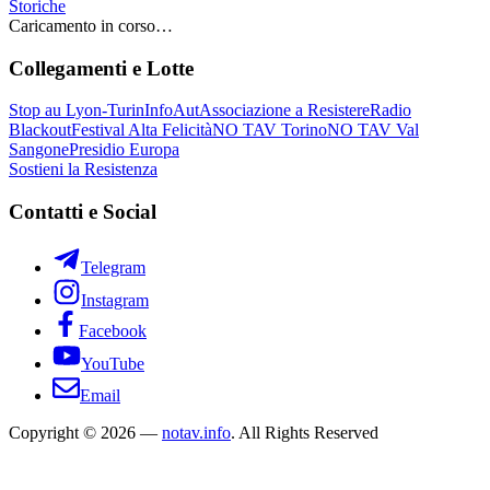
Storiche
Caricamento in corso…
Collegamenti e Lotte
Stop au Lyon-Turin
InfoAut
Associazione a Resistere
Radio
Blackout
Festival Alta Felicità
NO TAV Torino
NO TAV Val
Sangone
Presidio Europa
Sostieni la Resistenza
Contatti e Social
Telegram
Instagram
Facebook
YouTube
Email
Copyright © 2026 —
notav.info
. All Rights Reserved