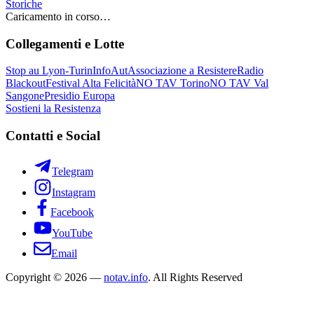
Storiche
Caricamento in corso…
Collegamenti e Lotte
Stop au Lyon-Turin
InfoAut
Associazione a Resistere
Radio
Blackout
Festival Alta Felicità
NO TAV Torino
NO TAV Val
Sangone
Presidio Europa
Sostieni la Resistenza
Contatti e Social
Telegram
Instagram
Facebook
YouTube
Email
Copyright © 2026 —
notav.info
. All Rights Reserved