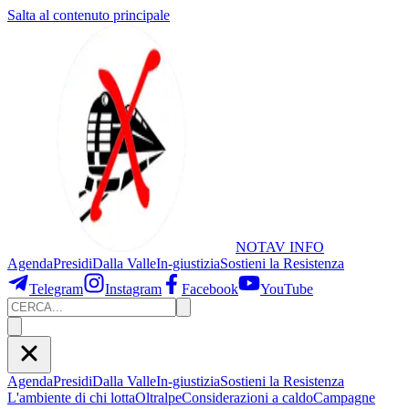
Salta al contenuto principale
NOTAV
INFO
Agenda
Presidi
Dalla Valle
In-giustizia
Sostieni
la Resistenza
Telegram
Instagram
Facebook
YouTube
Agenda
Presidi
Dalla Valle
In-giustizia
Sostieni la Resistenza
L'ambiente di chi lotta
Oltralpe
Considerazioni a caldo
Campagne