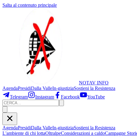
Salta al contenuto principale
NOTAV
INFO
Agenda
Presidi
Dalla Valle
In-giustizia
Sostieni
la Resistenza
Telegram
Instagram
Facebook
YouTube
Agenda
Presidi
Dalla Valle
In-giustizia
Sostieni la Resistenza
L'ambiente di chi lotta
Oltralpe
Considerazioni a caldo
Campagne Stori