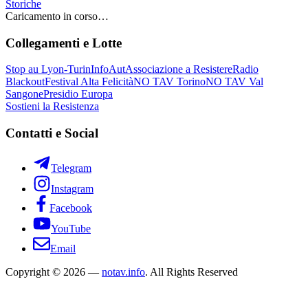
Storiche
Caricamento in corso…
Collegamenti e Lotte
Stop au Lyon-Turin
InfoAut
Associazione a Resistere
Radio
Blackout
Festival Alta Felicità
NO TAV Torino
NO TAV Val
Sangone
Presidio Europa
Sostieni la Resistenza
Contatti e Social
Telegram
Instagram
Facebook
YouTube
Email
Copyright © 2026 —
notav.info
. All Rights Reserved