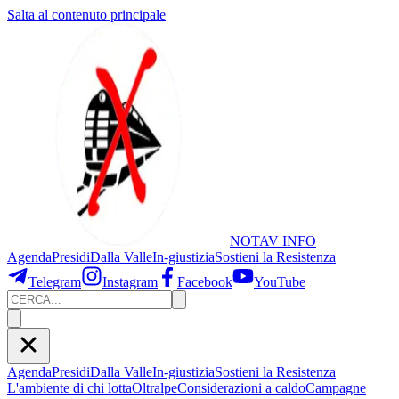
Salta al contenuto principale
NOTAV
INFO
Agenda
Presidi
Dalla Valle
In-giustizia
Sostieni
la Resistenza
Telegram
Instagram
Facebook
YouTube
Agenda
Presidi
Dalla Valle
In-giustizia
Sostieni la Resistenza
L'ambiente di chi lotta
Oltralpe
Considerazioni a caldo
Campagne