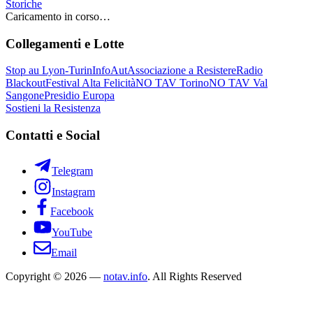
Storiche
Caricamento in corso…
Collegamenti e Lotte
Stop au Lyon-Turin
InfoAut
Associazione a Resistere
Radio
Blackout
Festival Alta Felicità
NO TAV Torino
NO TAV Val
Sangone
Presidio Europa
Sostieni la Resistenza
Contatti e Social
Telegram
Instagram
Facebook
YouTube
Email
Copyright © 2026 —
notav.info
. All Rights Reserved