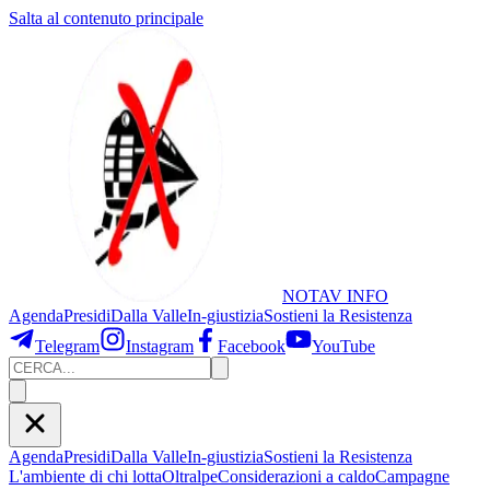
Salta al contenuto principale
NOTAV
INFO
Agenda
Presidi
Dalla Valle
In-giustizia
Sostieni
la Resistenza
Telegram
Instagram
Facebook
YouTube
Agenda
Presidi
Dalla Valle
In-giustizia
Sostieni la Resistenza
L'ambiente di chi lotta
Oltralpe
Considerazioni a caldo
Campagne