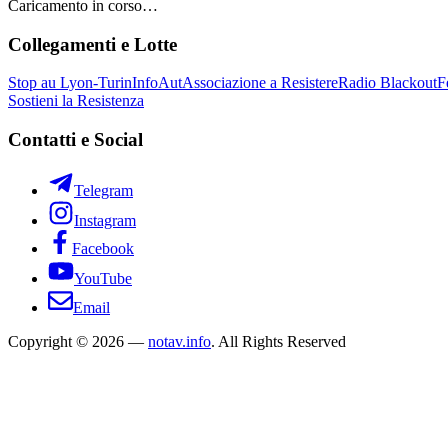
Caricamento in corso…
Collegamenti e Lotte
Stop au Lyon-Turin
InfoAut
Associazione a Resistere
Radio Blackout
F
Sostieni la Resistenza
Contatti e Social
Telegram
Instagram
Facebook
YouTube
Email
Copyright © 2026 —
notav.info
. All Rights Reserved