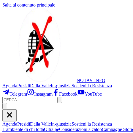
Salta al contenuto principale
NOTAV
INFO
Agenda
Presidi
Dalla Valle
In-giustizia
Sostieni
la Resistenza
Telegram
Instagram
Facebook
YouTube
Agenda
Presidi
Dalla Valle
In-giustizia
Sostieni la Resistenza
L'ambiente di chi lotta
Oltralpe
Considerazioni a caldo
Campagne Stori