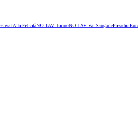
estival Alta Felicità
NO TAV Torino
NO TAV Val Sangone
Presidio Eur