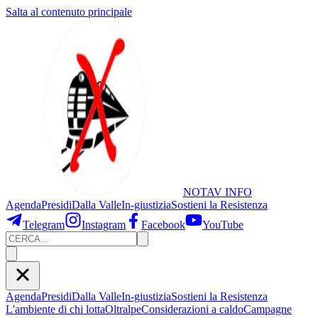
Salta al contenuto principale
NOTAV
INFO
Agenda
Presidi
Dalla Valle
In-giustizia
Sostieni
la Resistenza
Telegram
Instagram
Facebook
YouTube
Agenda
Presidi
Dalla Valle
In-giustizia
Sostieni la Resistenza
L'ambiente di chi lotta
Oltralpe
Considerazioni a caldo
Campagne