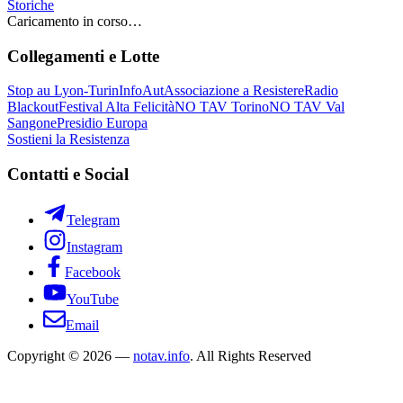
Storiche
Caricamento in corso…
Collegamenti e Lotte
Stop au Lyon-Turin
InfoAut
Associazione a Resistere
Radio
Blackout
Festival Alta Felicità
NO TAV Torino
NO TAV Val
Sangone
Presidio Europa
Sostieni la Resistenza
Contatti e Social
Telegram
Instagram
Facebook
YouTube
Email
Copyright © 2026 —
notav.info
. All Rights Reserved