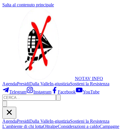
Salta al contenuto principale
NOTAV
INFO
Agenda
Presidi
Dalla Valle
In-giustizia
Sostieni
la Resistenza
Telegram
Instagram
Facebook
YouTube
Agenda
Presidi
Dalla Valle
In-giustizia
Sostieni la Resistenza
L'ambiente di chi lotta
Oltralpe
Considerazioni a caldo
Campagne