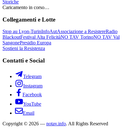
Storiche
Caricamento in corso…
Collegamenti e Lotte
Stop au Lyon-Turin
InfoAut
Associazione a Resistere
Radio
Blackout
Festival Alta Felicità
NO TAV Torino
NO TAV Val
Sangone
Presidio Europa
Sostieni la Resistenza
Contatti e Social
Telegram
Instagram
Facebook
YouTube
Email
Copyright © 2026 —
notav.info
. All Rights Reserved