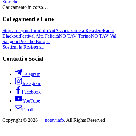
Storiche
Caricamento in corso…
Collegamenti e Lotte
Stop au Lyon-Turin
InfoAut
Associazione a Resistere
Radio
Blackout
Festival Alta Felicità
NO TAV Torino
NO TAV Val
Sangone
Presidio Europa
Sostieni la Resistenza
Contatti e Social
Telegram
Instagram
Facebook
YouTube
Email
Copyright © 2026 —
notav.info
. All Rights Reserved