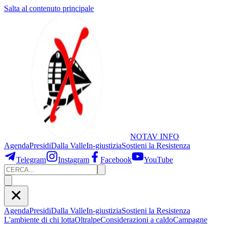
Salta al contenuto principale
NOTAV
INFO
Agenda
Presidi
Dalla Valle
In-giustizia
Sostieni
la Resistenza
Telegram
Instagram
Facebook
YouTube
Agenda
Presidi
Dalla Valle
In-giustizia
Sostieni la Resistenza
L'ambiente di chi lotta
Oltralpe
Considerazioni a caldo
Campagne