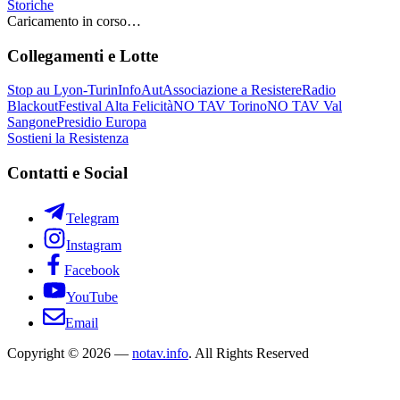
Storiche
Caricamento in corso…
Collegamenti e Lotte
Stop au Lyon-Turin
InfoAut
Associazione a Resistere
Radio
Blackout
Festival Alta Felicità
NO TAV Torino
NO TAV Val
Sangone
Presidio Europa
Sostieni la Resistenza
Contatti e Social
Telegram
Instagram
Facebook
YouTube
Email
Copyright © 2026 —
notav.info
. All Rights Reserved