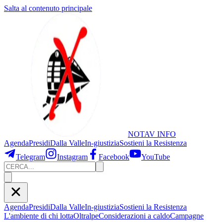
Salta al contenuto principale
NOTAV
INFO
Agenda
Presidi
Dalla Valle
In-giustizia
Sostieni
la Resistenza
Telegram
Instagram
Facebook
YouTube
Agenda
Presidi
Dalla Valle
In-giustizia
Sostieni la Resistenza
L'ambiente di chi lotta
Oltralpe
Considerazioni a caldo
Campagne