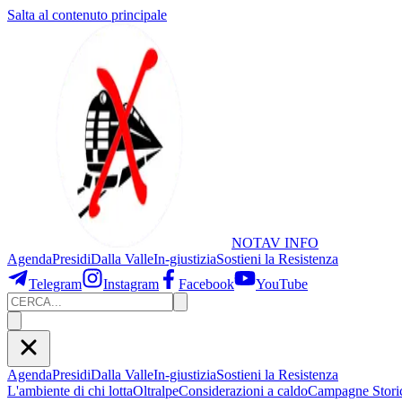
Salta al contenuto principale
NOTAV
INFO
Agenda
Presidi
Dalla Valle
In-giustizia
Sostieni
la Resistenza
Telegram
Instagram
Facebook
YouTube
Agenda
Presidi
Dalla Valle
In-giustizia
Sostieni la Resistenza
L'ambiente di chi lotta
Oltralpe
Considerazioni a caldo
Campagne Stori