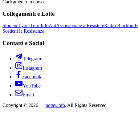
Caricamento in corso…
Collegamenti e Lotte
Stop au Lyon-Turin
InfoAut
Associazione a Resistere
Radio Blackout
F
Sostieni la Resistenza
Contatti e Social
Telegram
Instagram
Facebook
YouTube
Email
Copyright © 2026 —
notav.info
. All Rights Reserved