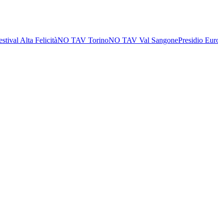
estival Alta Felicità
NO TAV Torino
NO TAV Val Sangone
Presidio Eur