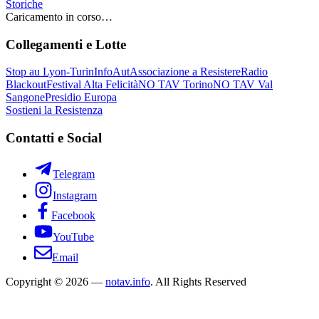
Storiche
Caricamento in corso…
Collegamenti e Lotte
Stop au Lyon-Turin
InfoAut
Associazione a Resistere
Radio
Blackout
Festival Alta Felicità
NO TAV Torino
NO TAV Val
Sangone
Presidio Europa
Sostieni la Resistenza
Contatti e Social
Telegram
Instagram
Facebook
YouTube
Email
Copyright © 2026 —
notav.info
. All Rights Reserved