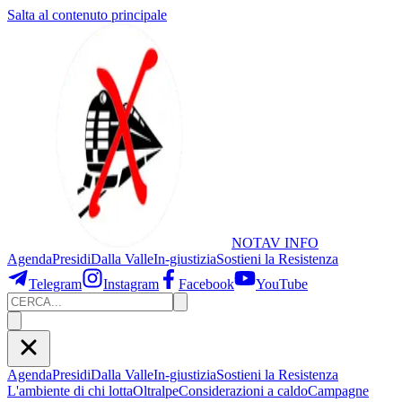
Salta al contenuto principale
NOTAV
INFO
Agenda
Presidi
Dalla Valle
In-giustizia
Sostieni
la Resistenza
Telegram
Instagram
Facebook
YouTube
Agenda
Presidi
Dalla Valle
In-giustizia
Sostieni la Resistenza
L'ambiente di chi lotta
Oltralpe
Considerazioni a caldo
Campagne