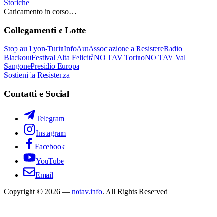
Storiche
Caricamento in corso…
Collegamenti e Lotte
Stop au Lyon-Turin
InfoAut
Associazione a Resistere
Radio
Blackout
Festival Alta Felicità
NO TAV Torino
NO TAV Val
Sangone
Presidio Europa
Sostieni la Resistenza
Contatti e Social
Telegram
Instagram
Facebook
YouTube
Email
Copyright © 2026 —
notav.info
. All Rights Reserved