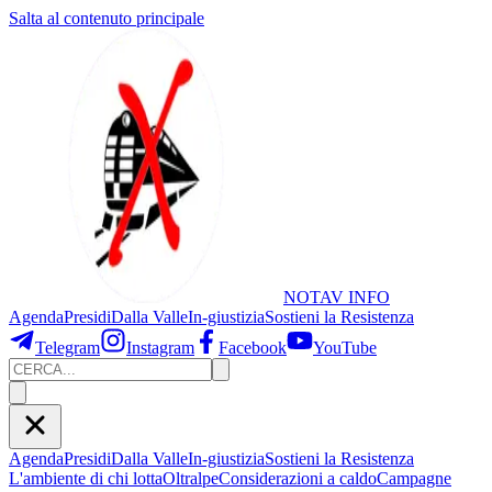
Salta al contenuto principale
NOTAV
INFO
Agenda
Presidi
Dalla Valle
In-giustizia
Sostieni
la Resistenza
Telegram
Instagram
Facebook
YouTube
Agenda
Presidi
Dalla Valle
In-giustizia
Sostieni la Resistenza
L'ambiente di chi lotta
Oltralpe
Considerazioni a caldo
Campagne