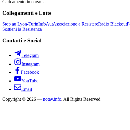
Caricamento in corso…
Collegamenti e Lotte
Stop au Lyon-Turin
InfoAut
Associazione a Resistere
Radio Blackout
F
Sostieni la Resistenza
Contatti e Social
Telegram
Instagram
Facebook
YouTube
Email
Copyright © 2026 —
notav.info
. All Rights Reserved