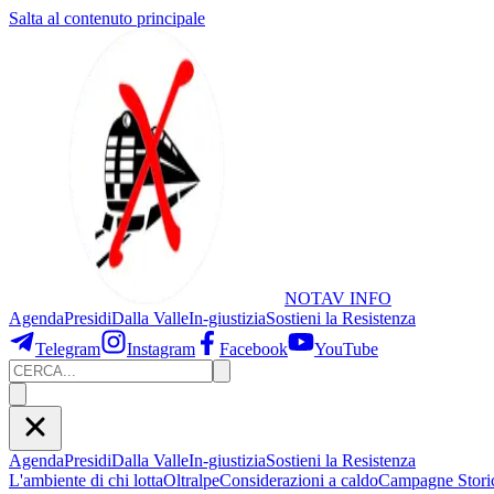
Salta al contenuto principale
NOTAV
INFO
Agenda
Presidi
Dalla Valle
In-giustizia
Sostieni
la Resistenza
Telegram
Instagram
Facebook
YouTube
Agenda
Presidi
Dalla Valle
In-giustizia
Sostieni la Resistenza
L'ambiente di chi lotta
Oltralpe
Considerazioni a caldo
Campagne Stori