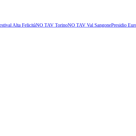
estival Alta Felicità
NO TAV Torino
NO TAV Val Sangone
Presidio Eur