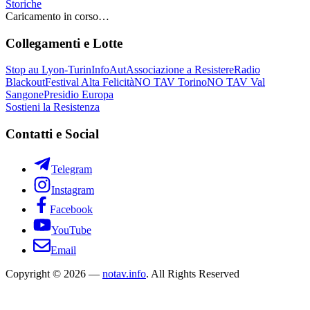
Storiche
Caricamento in corso…
Collegamenti e Lotte
Stop au Lyon-Turin
InfoAut
Associazione a Resistere
Radio
Blackout
Festival Alta Felicità
NO TAV Torino
NO TAV Val
Sangone
Presidio Europa
Sostieni la Resistenza
Contatti e Social
Telegram
Instagram
Facebook
YouTube
Email
Copyright © 2026 —
notav.info
. All Rights Reserved