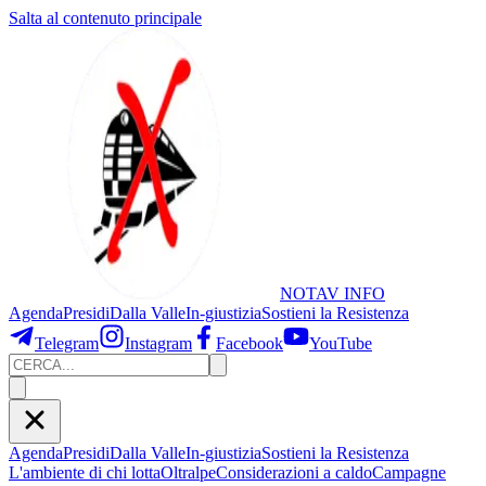
Salta al contenuto principale
NOTAV
INFO
Agenda
Presidi
Dalla Valle
In-giustizia
Sostieni
la Resistenza
Telegram
Instagram
Facebook
YouTube
Agenda
Presidi
Dalla Valle
In-giustizia
Sostieni la Resistenza
L'ambiente di chi lotta
Oltralpe
Considerazioni a caldo
Campagne