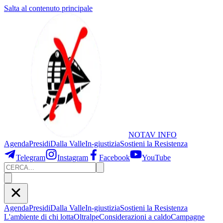
Salta al contenuto principale
NOTAV
INFO
Agenda
Presidi
Dalla Valle
In-giustizia
Sostieni
la Resistenza
Telegram
Instagram
Facebook
YouTube
Agenda
Presidi
Dalla Valle
In-giustizia
Sostieni la Resistenza
L'ambiente di chi lotta
Oltralpe
Considerazioni a caldo
Campagne