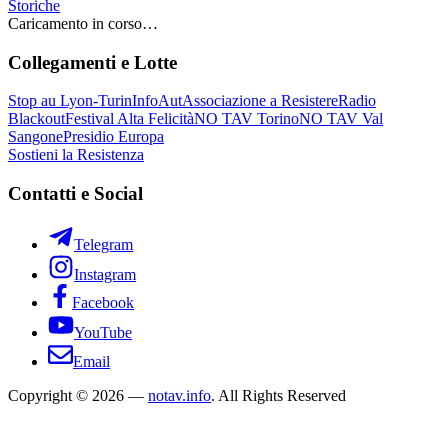
Storiche
Caricamento in corso…
Collegamenti e Lotte
Stop au Lyon-Turin
InfoAut
Associazione a Resistere
Radio
Blackout
Festival Alta Felicità
NO TAV Torino
NO TAV Val
Sangone
Presidio Europa
Sostieni la Resistenza
Contatti e Social
Telegram
Instagram
Facebook
YouTube
Email
Copyright © 2026 —
notav.info
. All Rights Reserved