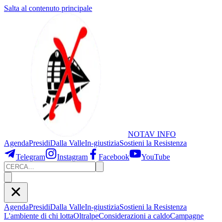
Salta al contenuto principale
NOTAV
INFO
Agenda
Presidi
Dalla Valle
In-giustizia
Sostieni
la Resistenza
Telegram
Instagram
Facebook
YouTube
Agenda
Presidi
Dalla Valle
In-giustizia
Sostieni la Resistenza
L'ambiente di chi lotta
Oltralpe
Considerazioni a caldo
Campagne