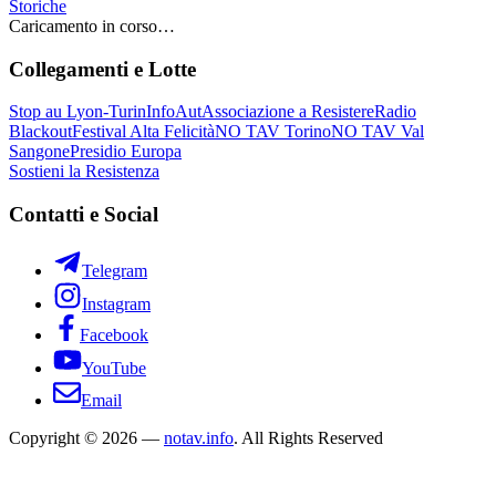
Storiche
Caricamento in corso…
Collegamenti e Lotte
Stop au Lyon-Turin
InfoAut
Associazione a Resistere
Radio
Blackout
Festival Alta Felicità
NO TAV Torino
NO TAV Val
Sangone
Presidio Europa
Sostieni la Resistenza
Contatti e Social
Telegram
Instagram
Facebook
YouTube
Email
Copyright © 2026 —
notav.info
. All Rights Reserved