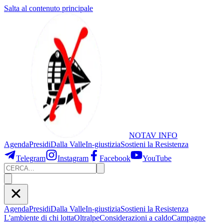
Salta al contenuto principale
NOTAV
INFO
Agenda
Presidi
Dalla Valle
In-giustizia
Sostieni
la Resistenza
Telegram
Instagram
Facebook
YouTube
Agenda
Presidi
Dalla Valle
In-giustizia
Sostieni la Resistenza
L'ambiente di chi lotta
Oltralpe
Considerazioni a caldo
Campagne