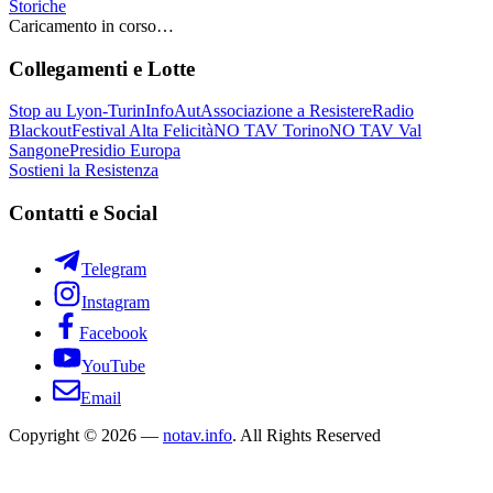
Storiche
Caricamento in corso…
Collegamenti e Lotte
Stop au Lyon-Turin
InfoAut
Associazione a Resistere
Radio
Blackout
Festival Alta Felicità
NO TAV Torino
NO TAV Val
Sangone
Presidio Europa
Sostieni la Resistenza
Contatti e Social
Telegram
Instagram
Facebook
YouTube
Email
Copyright © 2026 —
notav.info
. All Rights Reserved