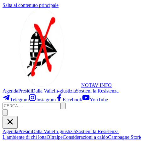
Salta al contenuto principale
NOTAV
INFO
Agenda
Presidi
Dalla Valle
In-giustizia
Sostieni
la Resistenza
Telegram
Instagram
Facebook
YouTube
Agenda
Presidi
Dalla Valle
In-giustizia
Sostieni la Resistenza
L'ambiente di chi lotta
Oltralpe
Considerazioni a caldo
Campagne Stori