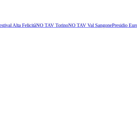
estival Alta Felicità
NO TAV Torino
NO TAV Val Sangone
Presidio Eur