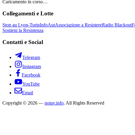
Caricamento in corso…
Collegamenti e Lotte
Stop au Lyon-Turin
InfoAut
Associazione a Resistere
Radio Blackout
F
Sostieni la Resistenza
Contatti e Social
Telegram
Instagram
Facebook
YouTube
Email
Copyright © 2026 —
notav.info
. All Rights Reserved