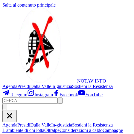
Salta al contenuto principale
NOTAV
INFO
Agenda
Presidi
Dalla Valle
In-giustizia
Sostieni
la Resistenza
Telegram
Instagram
Facebook
YouTube
Agenda
Presidi
Dalla Valle
In-giustizia
Sostieni la Resistenza
L'ambiente di chi lotta
Oltralpe
Considerazioni a caldo
Campagne