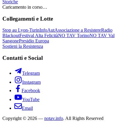
Storiche
Caricamento in corso…
Collegamenti e Lotte
Stop au Lyon-Turin
InfoAut
Associazione a Resistere
Radio
Blackout
Festival Alta Felicità
NO TAV Torino
NO TAV Val
Sangone
Presidio Europa
Sostieni la Resistenza
Contatti e Social
Telegram
Instagram
Facebook
YouTube
Email
Copyright © 2026 —
notav.info
. All Rights Reserved