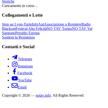
Storiche
Caricamento in corso…
Collegamenti e Lotte
Stop au Lyon-Turin
InfoAut
Associazione a Resistere
Radio
Blackout
Festival Alta Felicità
NO TAV Torino
NO TAV Val
Sangone
Presidio Europa
Sostieni la Resistenza
Contatti e Social
Telegram
Instagram
Facebook
YouTube
Email
Copyright © 2026 —
notav.info
. All Rights Reserved