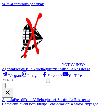
Salta al contenuto principale
NOTAV
INFO
Agenda
Presidi
Dalla Valle
In-giustizia
Sostieni
la Resistenza
Telegram
Instagram
Facebook
YouTube
Agenda
Presidi
Dalla Valle
In-giustizia
Sostieni la Resistenza
L'ambiente di chi lotta
Oltralpe
Considerazioni a caldo
Campagne