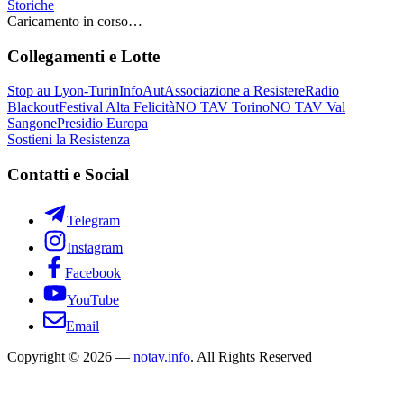
Storiche
Caricamento in corso…
Collegamenti e Lotte
Stop au Lyon-Turin
InfoAut
Associazione a Resistere
Radio
Blackout
Festival Alta Felicità
NO TAV Torino
NO TAV Val
Sangone
Presidio Europa
Sostieni la Resistenza
Contatti e Social
Telegram
Instagram
Facebook
YouTube
Email
Copyright © 2026 —
notav.info
. All Rights Reserved