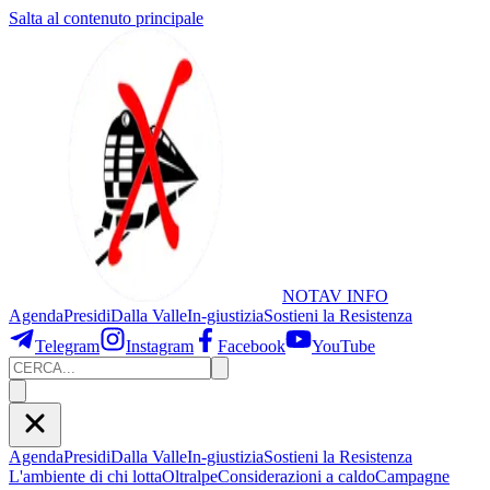
Salta al contenuto principale
NOTAV
INFO
Agenda
Presidi
Dalla Valle
In-giustizia
Sostieni
la Resistenza
Telegram
Instagram
Facebook
YouTube
Agenda
Presidi
Dalla Valle
In-giustizia
Sostieni la Resistenza
L'ambiente di chi lotta
Oltralpe
Considerazioni a caldo
Campagne