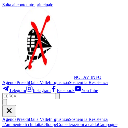
Salta al contenuto principale
NOTAV
INFO
Agenda
Presidi
Dalla Valle
In-giustizia
Sostieni
la Resistenza
Telegram
Instagram
Facebook
YouTube
Agenda
Presidi
Dalla Valle
In-giustizia
Sostieni la Resistenza
L'ambiente di chi lotta
Oltralpe
Considerazioni a caldo
Campagne