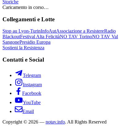
Storiche
Caricamento in corso…
Collegamenti e Lotte
Stop au Lyon-Turin
InfoAut
Associazione a Resistere
Radio
Blackout
Festival Alta Felicità
NO TAV Torino
NO TAV Val
Sangone
Presidio Europa
Sostieni la Resistenza
Contatti e Social
Telegram
Instagram
Facebook
YouTube
Email
Copyright © 2026 —
notav.info
. All Rights Reserved