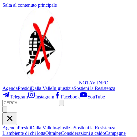
Salta al contenuto principale
NOTAV
INFO
Agenda
Presidi
Dalla Valle
In-giustizia
Sostieni
la Resistenza
Telegram
Instagram
Facebook
YouTube
Agenda
Presidi
Dalla Valle
In-giustizia
Sostieni la Resistenza
L'ambiente di chi lotta
Oltralpe
Considerazioni a caldo
Campagne