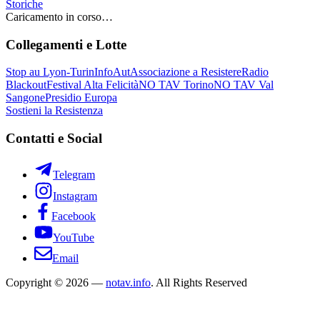
Storiche
Caricamento in corso…
Collegamenti e Lotte
Stop au Lyon-Turin
InfoAut
Associazione a Resistere
Radio
Blackout
Festival Alta Felicità
NO TAV Torino
NO TAV Val
Sangone
Presidio Europa
Sostieni la Resistenza
Contatti e Social
Telegram
Instagram
Facebook
YouTube
Email
Copyright © 2026 —
notav.info
. All Rights Reserved