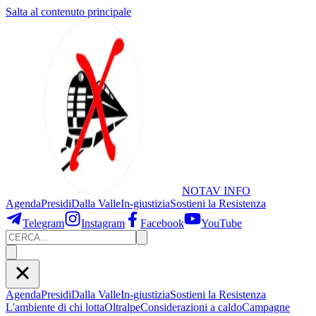
Salta al contenuto principale
NOTAV
INFO
Agenda
Presidi
Dalla Valle
In-giustizia
Sostieni
la Resistenza
Telegram
Instagram
Facebook
YouTube
Agenda
Presidi
Dalla Valle
In-giustizia
Sostieni la Resistenza
L'ambiente di chi lotta
Oltralpe
Considerazioni a caldo
Campagne