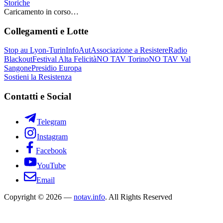
Storiche
Caricamento in corso…
Collegamenti e Lotte
Stop au Lyon-Turin
InfoAut
Associazione a Resistere
Radio
Blackout
Festival Alta Felicità
NO TAV Torino
NO TAV Val
Sangone
Presidio Europa
Sostieni la Resistenza
Contatti e Social
Telegram
Instagram
Facebook
YouTube
Email
Copyright © 2026 —
notav.info
. All Rights Reserved