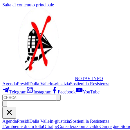
Salta al contenuto principale
NOTAV
INFO
Agenda
Presidi
Dalla Valle
In-giustizia
Sostieni
la Resistenza
Telegram
Instagram
Facebook
YouTube
Agenda
Presidi
Dalla Valle
In-giustizia
Sostieni la Resistenza
L'ambiente di chi lotta
Oltralpe
Considerazioni a caldo
Campagne Stori