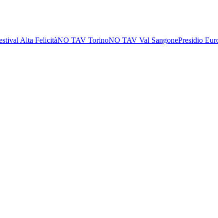
estival Alta Felicità
NO TAV Torino
NO TAV Val Sangone
Presidio Eur