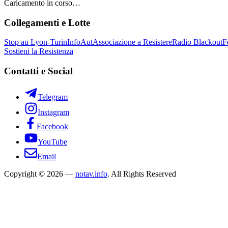
Caricamento in corso…
Collegamenti e Lotte
Stop au Lyon-Turin
InfoAut
Associazione a Resistere
Radio Blackout
F
Sostieni la Resistenza
Contatti e Social
Telegram
Instagram
Facebook
YouTube
Email
Copyright © 2026 —
notav.info
. All Rights Reserved