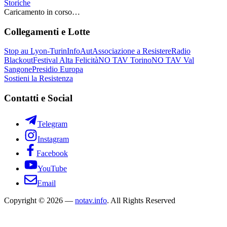
Storiche
Caricamento in corso…
Collegamenti e Lotte
Stop au Lyon-Turin
InfoAut
Associazione a Resistere
Radio
Blackout
Festival Alta Felicità
NO TAV Torino
NO TAV Val
Sangone
Presidio Europa
Sostieni la Resistenza
Contatti e Social
Telegram
Instagram
Facebook
YouTube
Email
Copyright © 2026 —
notav.info
. All Rights Reserved