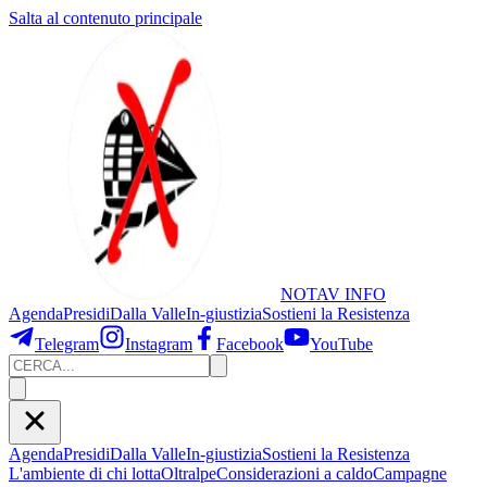
Salta al contenuto principale
NOTAV
INFO
Agenda
Presidi
Dalla Valle
In-giustizia
Sostieni
la Resistenza
Telegram
Instagram
Facebook
YouTube
Agenda
Presidi
Dalla Valle
In-giustizia
Sostieni la Resistenza
L'ambiente di chi lotta
Oltralpe
Considerazioni a caldo
Campagne