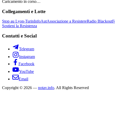
Caricamento in corso…
Collegamenti e Lotte
Stop au Lyon-Turin
InfoAut
Associazione a Resistere
Radio Blackout
F
Sostieni la Resistenza
Contatti e Social
Telegram
Instagram
Facebook
YouTube
Email
Copyright © 2026 —
notav.info
. All Rights Reserved