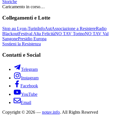
Storiche
Caricamento in corso…
Collegamenti e Lotte
Stop au Lyon-Turin
InfoAut
Associazione a Resistere
Radio
Blackout
Festival Alta Felicità
NO TAV Torino
NO TAV Val
Sangone
Presidio Europa
Sostieni la Resistenza
Contatti e Social
Telegram
Instagram
Facebook
YouTube
Email
Copyright © 2026 —
notav.info
. All Rights Reserved