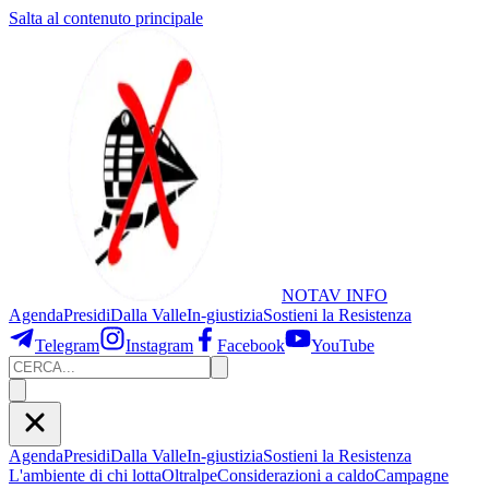
Salta al contenuto principale
NOTAV
INFO
Agenda
Presidi
Dalla Valle
In-giustizia
Sostieni
la Resistenza
Telegram
Instagram
Facebook
YouTube
Agenda
Presidi
Dalla Valle
In-giustizia
Sostieni la Resistenza
L'ambiente di chi lotta
Oltralpe
Considerazioni a caldo
Campagne