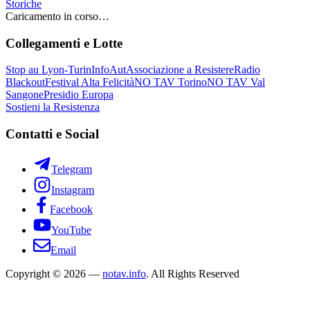
Storiche
Caricamento in corso…
Collegamenti e Lotte
Stop au Lyon-Turin
InfoAut
Associazione a Resistere
Radio
Blackout
Festival Alta Felicità
NO TAV Torino
NO TAV Val
Sangone
Presidio Europa
Sostieni la Resistenza
Contatti e Social
Telegram
Instagram
Facebook
YouTube
Email
Copyright © 2026 —
notav.info
. All Rights Reserved