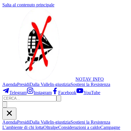
Salta al contenuto principale
NOTAV
INFO
Agenda
Presidi
Dalla Valle
In-giustizia
Sostieni
la Resistenza
Telegram
Instagram
Facebook
YouTube
Agenda
Presidi
Dalla Valle
In-giustizia
Sostieni la Resistenza
L'ambiente di chi lotta
Oltralpe
Considerazioni a caldo
Campagne