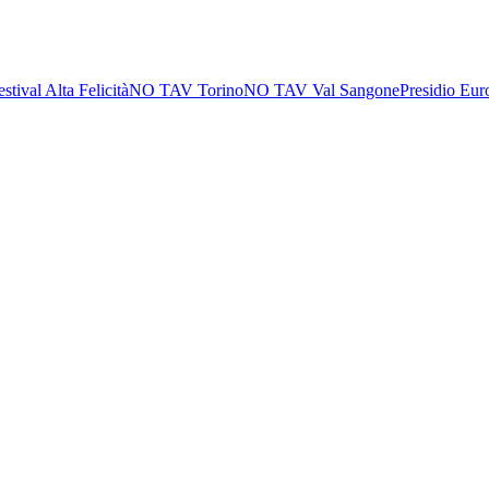
estival Alta Felicità
NO TAV Torino
NO TAV Val Sangone
Presidio Eur