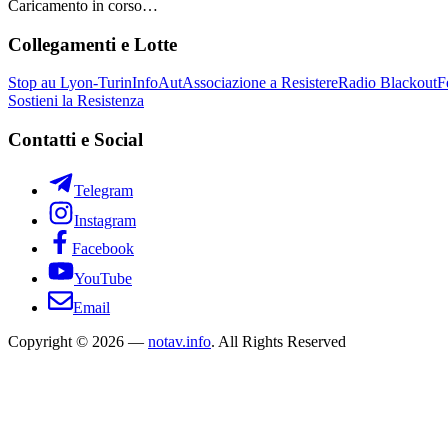
Caricamento in corso…
Collegamenti e Lotte
Stop au Lyon-Turin
InfoAut
Associazione a Resistere
Radio Blackout
F
Sostieni la Resistenza
Contatti e Social
Telegram
Instagram
Facebook
YouTube
Email
Copyright © 2026 —
notav.info
. All Rights Reserved