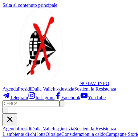
Salta al contenuto principale
NOTAV
INFO
Agenda
Presidi
Dalla Valle
In-giustizia
Sostieni
la Resistenza
Telegram
Instagram
Facebook
YouTube
Agenda
Presidi
Dalla Valle
In-giustizia
Sostieni la Resistenza
L'ambiente di chi lotta
Oltralpe
Considerazioni a caldo
Campagne Stori