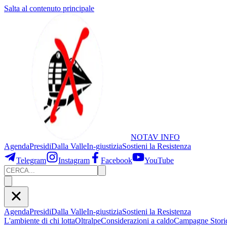
Salta al contenuto principale
NOTAV
INFO
Agenda
Presidi
Dalla Valle
In-giustizia
Sostieni
la Resistenza
Telegram
Instagram
Facebook
YouTube
Agenda
Presidi
Dalla Valle
In-giustizia
Sostieni la Resistenza
L'ambiente di chi lotta
Oltralpe
Considerazioni a caldo
Campagne Stori