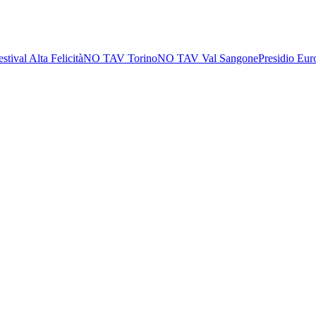
estival Alta Felicità
NO TAV Torino
NO TAV Val Sangone
Presidio Eur