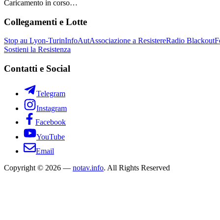
Caricamento in corso…
Collegamenti e Lotte
Stop au Lyon-Turin
InfoAut
Associazione a Resistere
Radio Blackout
F
Sostieni la Resistenza
Contatti e Social
Telegram
Instagram
Facebook
YouTube
Email
Copyright © 2026 —
notav.info
. All Rights Reserved