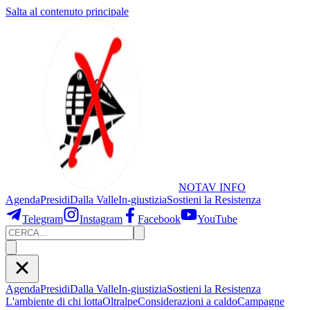
Salta al contenuto principale
NOTAV
INFO
Agenda
Presidi
Dalla Valle
In-giustizia
Sostieni
la Resistenza
Telegram
Instagram
Facebook
YouTube
Agenda
Presidi
Dalla Valle
In-giustizia
Sostieni la Resistenza
L'ambiente di chi lotta
Oltralpe
Considerazioni a caldo
Campagne