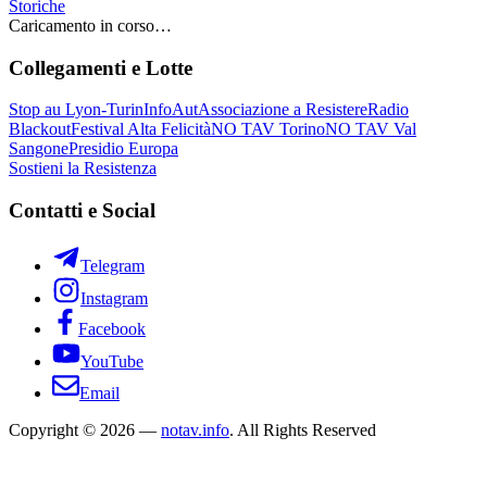
Storiche
Caricamento in corso…
Collegamenti e Lotte
Stop au Lyon-Turin
InfoAut
Associazione a Resistere
Radio
Blackout
Festival Alta Felicità
NO TAV Torino
NO TAV Val
Sangone
Presidio Europa
Sostieni la Resistenza
Contatti e Social
Telegram
Instagram
Facebook
YouTube
Email
Copyright © 2026 —
notav.info
. All Rights Reserved