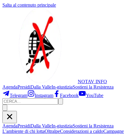
Salta al contenuto principale
NOTAV
INFO
Agenda
Presidi
Dalla Valle
In-giustizia
Sostieni
la Resistenza
Telegram
Instagram
Facebook
YouTube
Agenda
Presidi
Dalla Valle
In-giustizia
Sostieni la Resistenza
L'ambiente di chi lotta
Oltralpe
Considerazioni a caldo
Campagne