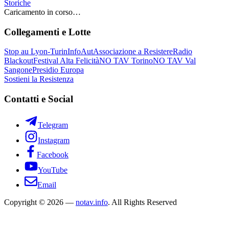
Storiche
Caricamento in corso…
Collegamenti e Lotte
Stop au Lyon-Turin
InfoAut
Associazione a Resistere
Radio
Blackout
Festival Alta Felicità
NO TAV Torino
NO TAV Val
Sangone
Presidio Europa
Sostieni la Resistenza
Contatti e Social
Telegram
Instagram
Facebook
YouTube
Email
Copyright © 2026 —
notav.info
. All Rights Reserved