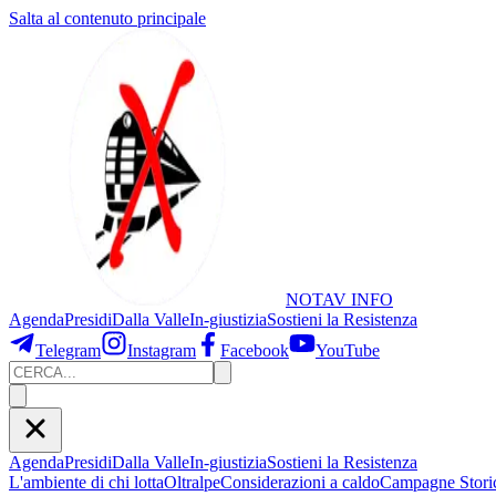
Salta al contenuto principale
NOTAV
INFO
Agenda
Presidi
Dalla Valle
In-giustizia
Sostieni
la Resistenza
Telegram
Instagram
Facebook
YouTube
Agenda
Presidi
Dalla Valle
In-giustizia
Sostieni la Resistenza
L'ambiente di chi lotta
Oltralpe
Considerazioni a caldo
Campagne Stori