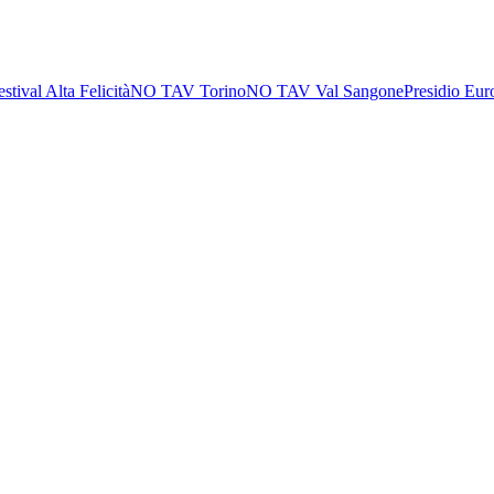
estival Alta Felicità
NO TAV Torino
NO TAV Val Sangone
Presidio Eur