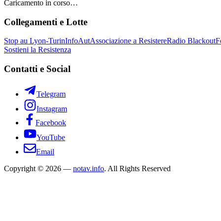
Caricamento in corso…
Collegamenti e Lotte
Stop au Lyon-Turin
InfoAut
Associazione a Resistere
Radio Blackout
F
Sostieni la Resistenza
Contatti e Social
Telegram
Instagram
Facebook
YouTube
Email
Copyright © 2026 —
notav.info
. All Rights Reserved