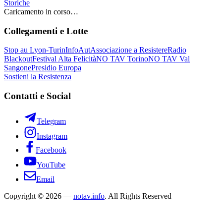
Storiche
Caricamento in corso…
Collegamenti e Lotte
Stop au Lyon-Turin
InfoAut
Associazione a Resistere
Radio
Blackout
Festival Alta Felicità
NO TAV Torino
NO TAV Val
Sangone
Presidio Europa
Sostieni la Resistenza
Contatti e Social
Telegram
Instagram
Facebook
YouTube
Email
Copyright © 2026 —
notav.info
. All Rights Reserved