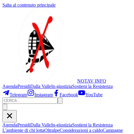
Salta al contenuto principale
NOTAV
INFO
Agenda
Presidi
Dalla Valle
In-giustizia
Sostieni
la Resistenza
Telegram
Instagram
Facebook
YouTube
Agenda
Presidi
Dalla Valle
In-giustizia
Sostieni la Resistenza
L'ambiente di chi lotta
Oltralpe
Considerazioni a caldo
Campagne