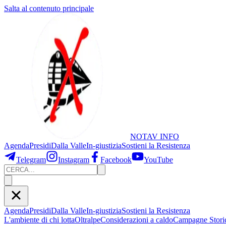
Salta al contenuto principale
NOTAV
INFO
Agenda
Presidi
Dalla Valle
In-giustizia
Sostieni
la Resistenza
Telegram
Instagram
Facebook
YouTube
Agenda
Presidi
Dalla Valle
In-giustizia
Sostieni la Resistenza
L'ambiente di chi lotta
Oltralpe
Considerazioni a caldo
Campagne Stori