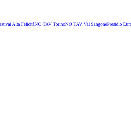
estival Alta Felicità
NO TAV Torino
NO TAV Val Sangone
Presidio Eur