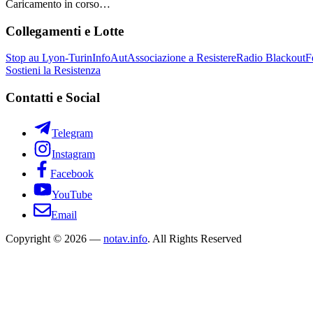
Caricamento in corso…
Collegamenti e Lotte
Stop au Lyon-Turin
InfoAut
Associazione a Resistere
Radio Blackout
F
Sostieni la Resistenza
Contatti e Social
Telegram
Instagram
Facebook
YouTube
Email
Copyright © 2026 —
notav.info
. All Rights Reserved