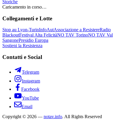
Storiche
Caricamento in corso…
Collegamenti e Lotte
Stop au Lyon-Turin
InfoAut
Associazione a Resistere
Radio
Blackout
Festival Alta Felicità
NO TAV Torino
NO TAV Val
Sangone
Presidio Europa
Sostieni la Resistenza
Contatti e Social
Telegram
Instagram
Facebook
YouTube
Email
Copyright © 2026 —
notav.info
. All Rights Reserved