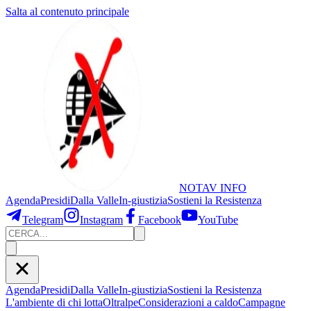
Salta al contenuto principale
NOTAV
INFO
Agenda
Presidi
Dalla Valle
In-giustizia
Sostieni
la Resistenza
Telegram
Instagram
Facebook
YouTube
Agenda
Presidi
Dalla Valle
In-giustizia
Sostieni la Resistenza
L'ambiente di chi lotta
Oltralpe
Considerazioni a caldo
Campagne