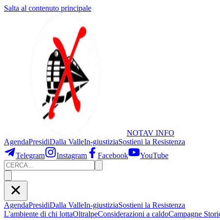
Salta al contenuto principale
NOTAV
INFO
Agenda
Presidi
Dalla Valle
In-giustizia
Sostieni
la Resistenza
Telegram
Instagram
Facebook
YouTube
Agenda
Presidi
Dalla Valle
In-giustizia
Sostieni la Resistenza
L'ambiente di chi lotta
Oltralpe
Considerazioni a caldo
Campagne Stori