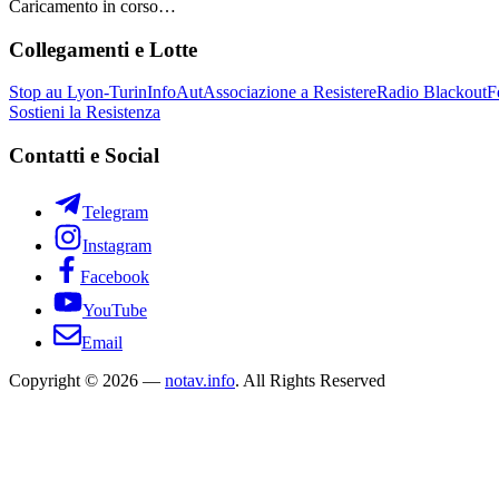
Caricamento in corso…
Collegamenti e Lotte
Stop au Lyon-Turin
InfoAut
Associazione a Resistere
Radio Blackout
F
Sostieni la Resistenza
Contatti e Social
Telegram
Instagram
Facebook
YouTube
Email
Copyright © 2026 —
notav.info
. All Rights Reserved