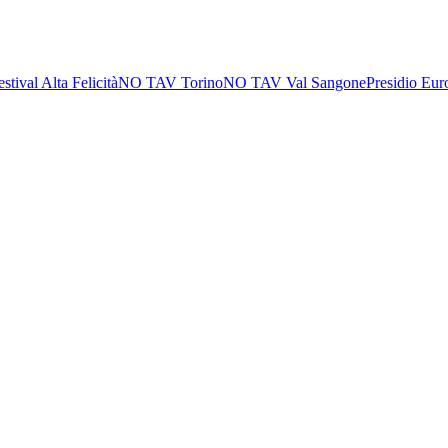
estival Alta Felicità
NO TAV Torino
NO TAV Val Sangone
Presidio Eur