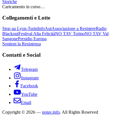
Storiche
Caricamento in corso…
Collegamenti e Lotte
Stop au Lyon-Turin
InfoAut
Associazione a Resistere
Radio
Blackout
Festival Alta Felicità
NO TAV Torino
NO TAV Val
Sangone
Presidio Europa
Sostieni la Resistenza
Contatti e Social
Telegram
Instagram
Facebook
YouTube
Email
Copyright © 2026 —
notav.info
. All Rights Reserved