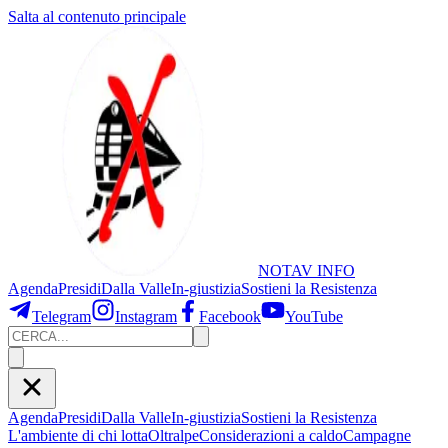
Salta al contenuto principale
NOTAV
INFO
Agenda
Presidi
Dalla Valle
In-giustizia
Sostieni
la Resistenza
Telegram
Instagram
Facebook
YouTube
Agenda
Presidi
Dalla Valle
In-giustizia
Sostieni la Resistenza
L'ambiente di chi lotta
Oltralpe
Considerazioni a caldo
Campagne