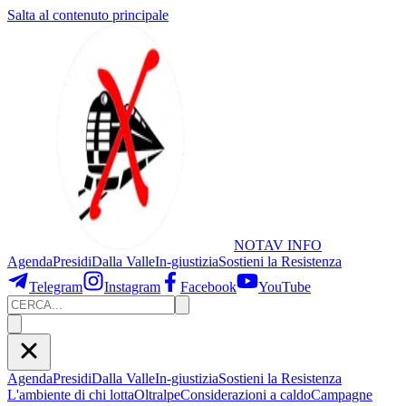
Salta al contenuto principale
NOTAV
INFO
Agenda
Presidi
Dalla Valle
In-giustizia
Sostieni
la Resistenza
Telegram
Instagram
Facebook
YouTube
Agenda
Presidi
Dalla Valle
In-giustizia
Sostieni la Resistenza
L'ambiente di chi lotta
Oltralpe
Considerazioni a caldo
Campagne