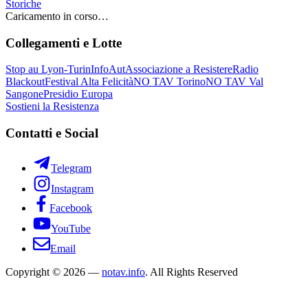
Storiche
Caricamento in corso…
Collegamenti e Lotte
Stop au Lyon-Turin
InfoAut
Associazione a Resistere
Radio
Blackout
Festival Alta Felicità
NO TAV Torino
NO TAV Val
Sangone
Presidio Europa
Sostieni la Resistenza
Contatti e Social
Telegram
Instagram
Facebook
YouTube
Email
Copyright © 2026 —
notav.info
. All Rights Reserved