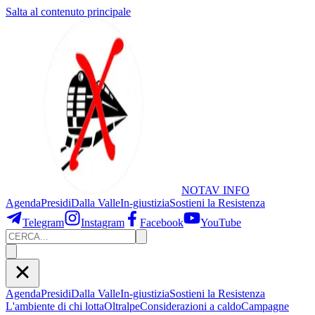
Salta al contenuto principale
NOTAV
INFO
Agenda
Presidi
Dalla Valle
In-giustizia
Sostieni
la Resistenza
Telegram
Instagram
Facebook
YouTube
Agenda
Presidi
Dalla Valle
In-giustizia
Sostieni la Resistenza
L'ambiente di chi lotta
Oltralpe
Considerazioni a caldo
Campagne