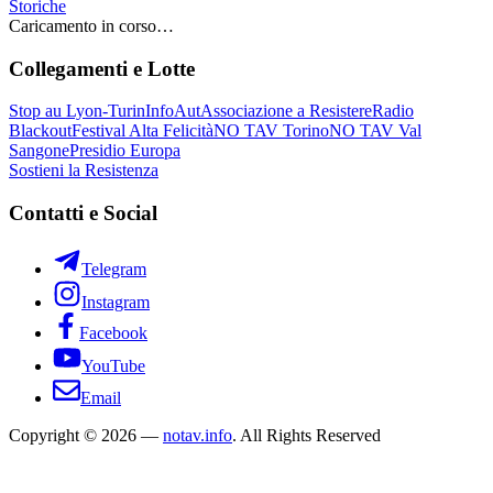
Storiche
Caricamento in corso…
Collegamenti e Lotte
Stop au Lyon-Turin
InfoAut
Associazione a Resistere
Radio
Blackout
Festival Alta Felicità
NO TAV Torino
NO TAV Val
Sangone
Presidio Europa
Sostieni la Resistenza
Contatti e Social
Telegram
Instagram
Facebook
YouTube
Email
Copyright © 2026 —
notav.info
. All Rights Reserved